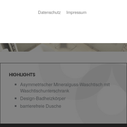
Datenschutz
Impressum
HIGHLIGHTS
Asymmetrischer Mineralguss-Waschtisch mit
Waschtischunterschrank
Design-Badheizkörper
barrierefreie Dusche