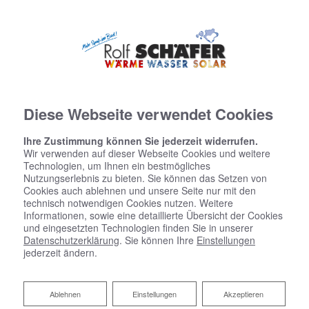
Diese Webseite verwendet Cookies
Ihre Zustimmung können Sie jederzeit widerrufen.
Wir verwenden auf dieser Webseite Cookies und weitere
Technologien, um Ihnen ein bestmögliches
Nutzungserlebnis zu bieten. Sie können das Setzen von
Cookies auch ablehnen und unsere Seite nur mit den
Startseite
»
Bad
»
Badinspiration & Musterbäder
»
Komfort-Bad 4,6 ㎡
technisch notwendigen Cookies nutzen. Weitere
Informationen, sowie eine detaillierte Übersicht der Cookies
und eingesetzten Technologien finden Sie in unserer
Komfort-Bad 4,6 ㎡
Datenschutzerklärung
. Sie können Ihre
Einstellungen
jederzeit ändern.
Ablehnen
Ablehnen
Einstellungen
Akzeptieren