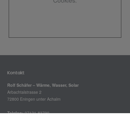
Kontakt
Rolf Schäfer – Wärme, Wasser, Solar
Arbachtalstrasse 2
72800 Eningen unter Achalm
Telefon:
07121-83790
Telefax:
07121-83799
Email:
info@rolf-schaefer.de