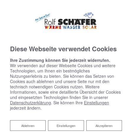
Diese Webseite verwendet Cookies
Ihre Zustimmung können Sie jederzeit widerrufen.
Wir verwenden auf dieser Webseite Cookies und weitere
Technologien, um Ihnen ein bestmögliches
Nutzungserlebnis zu bieten. Sie können das Setzen von
Cookies auch ablehnen und unsere Seite nur mit den
Barrierefreiheitserklärung
technisch notwendigen Cookies nutzen. Weitere
Informationen, sowie eine detaillierte Übersicht der Cookies
und eingesetzten Technologien finden Sie in unserer
Rolf Schäfer – Wärme, Wasser, Solar bemüht sich, ihre
Datenschutzerklärung
. Sie können Ihre
Einstellungen
jederzeit ändern.
Website im Einklang mit dem
Barrierefreiheitsstärkungsgesetz (BFSG) sowie der EU-
Norm EN 301 549 barrierefrei zugänglich zu machen.
Ablehnen
Ablehnen
Einstellungen
Akzeptieren