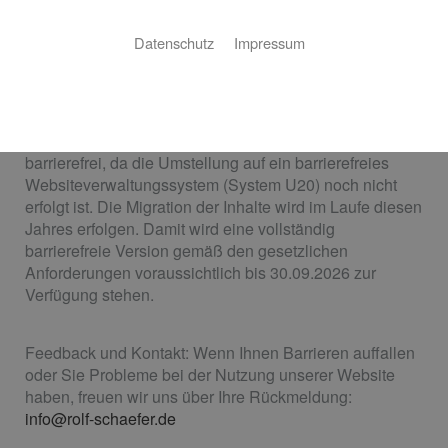
Diese Erklärung zur Barrierefreiheit gilt für: https://rolf-
Datenschutz
Impressum
schaefer.de
Stand der Vereinbarkeit mit den Anforderungen:
Die Website ist nach aktuellem Stand nicht vollständig
barrierefrei, da die Umstellung auf ein barrierefreies
Websiteverwaltungssystem (System U20) noch nicht
erfolgt ist. Die Migration der Inhalte wird im Laufe diesen
Jahres erfolgen. Damit wird eine vollständig
barrierefreie Version gemäß den gesetzlichen
Anforderungen voraussichtlich bis 30.09.2026 zur
Verfügung stehen.
Feedback und Kontakt: Wenn Ihnen Barrieren auffallen
oder Sie Probleme bei der Nutzung unserer Website
haben, freuen wir uns über Ihre Rückmeldung:
info@rolf-schaefer.de