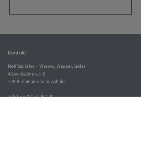
Kontakt
Rolf Schäfer – Wärme, Wasser, Solar
Arbachtalstrasse 2
72800 Eningen unter Achalm
Telefon:
07121-83790
Telefax:
07121-83799
Email:
info@rolf-schaefer.de