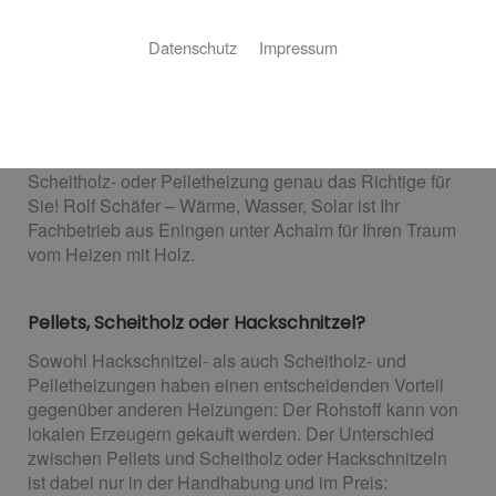
Heizen mit Holz
Datenschutz
Impressum
Nachhaltige Wärme im ganzen Haus
Eine bessere CO
-Bilanz, auf lange Sicht geringere
2
Kosten im Betrieb, ein nachwachsender Rohstoff als
Heizmittel – klingt gut? Dann ist eine Hackschnitzel-,
Scheitholz- oder Pelletheizung genau das Richtige für
Sie! Rolf Schäfer – Wärme, Wasser, Solar ist Ihr
Fachbetrieb aus Eningen unter Achalm für Ihren Traum
vom Heizen mit Holz.
Pellets, Scheitholz oder Hackschnitzel?
Sowohl Hackschnitzel- als auch Scheitholz- und
Pelletheizungen haben einen entscheidenden Vorteil
gegenüber anderen Heizungen: Der Rohstoff kann von
lokalen Erzeugern gekauft werden. Der Unterschied
zwischen Pellets und Scheitholz oder Hackschnitzeln
ist dabei nur in der Handhabung und im Preis: